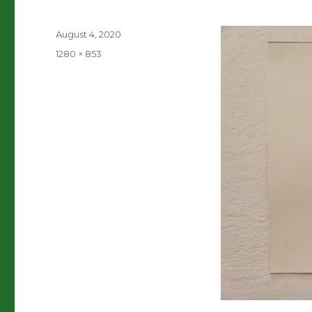
Veröffentlicht
August 4, 2020
am
Volle
1280 × 853
Größe