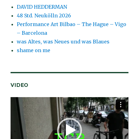
DAVID HEDDERMAN
48 Std. Neukölln 2026
Performance Art Bilbao – The Hague – Vigo
– Barcelona
was Altes, was Neues und was Blaues
shame on me
VIDEO
Video-
Player