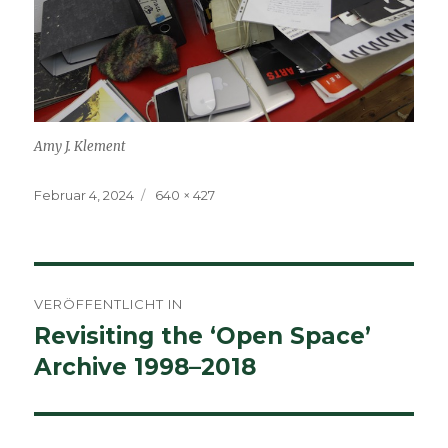
Amy J. Klement
Veröffentlicht
Volle
Februar 4, 2024
640 × 427
am
Größe
Beitragsnavigation
VERÖFFENTLICHT IN
Revisiting the ‘Open Space’
Archive 1998–2018