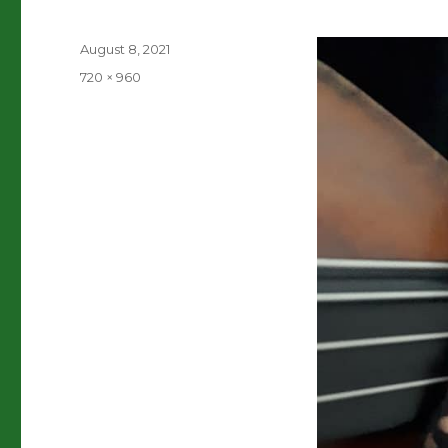
Veröffentlicht
August 8, 2021
am
Volle
720 × 960
Größe