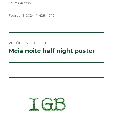
Laura Caetano
Veröffentlicht
Volle
Februar 3, 2024
428 × 640
am
Größe
Beitragsnavigation
VERÖFFENTLICHT IN
Meia noite half night poster