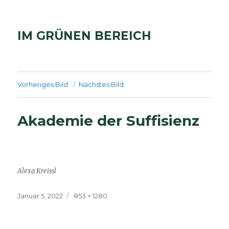
IM GRÜNEN BEREICH
Vorheriges Bild
Nächstes Bild
Akademie der Suffisienz
Alexa Kreissl
Veröffentlicht
Volle
Januar 5, 2022
853 × 1280
am
Größe