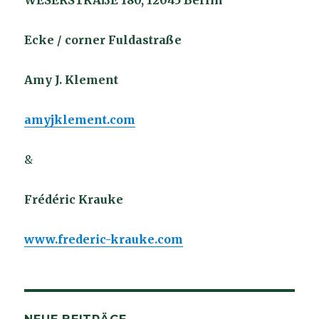
WESERSTRAßE 180, 12045 Berlin
Ecke / corner Fuldastraße
Amy J. Klement
amyjklement.com
&
Frédéric Krauke
www.frederic-krauke.com