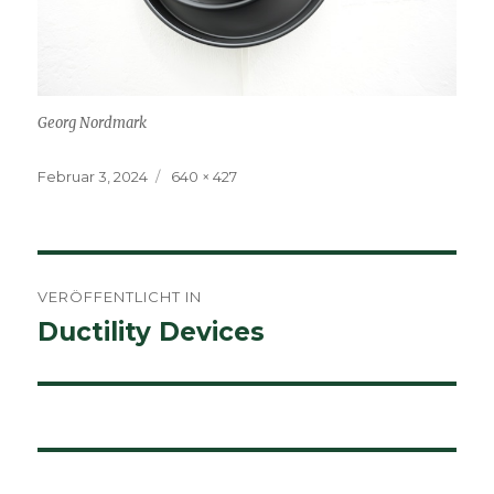
Georg Nordmark
Veröffentlicht
Volle
Februar 3, 2024
640 × 427
am
Größe
Beitragsnavigation
VERÖFFENTLICHT IN
Ductility Devices