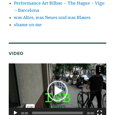
Performance Art Bilbao – The Hague – Vigo
– Barcelona
was Altes, was Neues und was Blaues
shame on me
VIDEO
Video-
Player
00:00
00:00