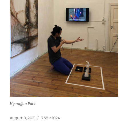
HyungJun Park
Veröffentlicht
Volle
August 8, 2021
768 × 1024
am
Größe