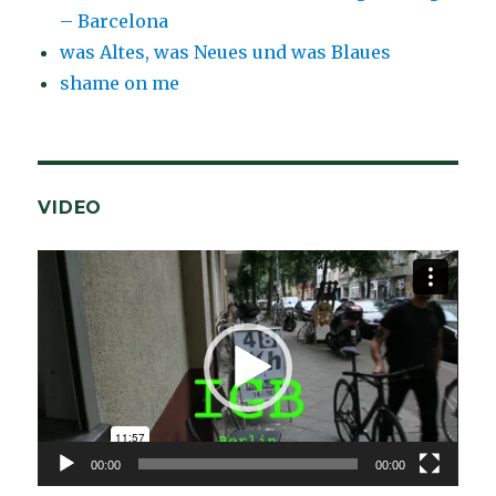
– Barcelona
was Altes, was Neues und was Blaues
shame on me
VIDEO
Video-
Player
00:00
00:00