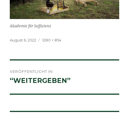
Akademie für Suffizienz
Veröffentlicht
Volle
August 6, 2022
1280 × 854
am
Größe
Beitragsnavigation
VERÖFFENTLICHT IN
“WEITERGEBEN”