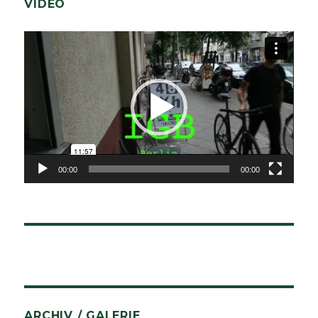
VIDEO
Video-
Player
00:00
00:00
ARCHIV / GALERIE