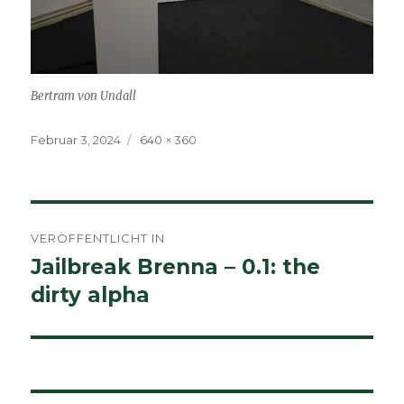
Bertram von Undall
Veröffentlicht
Volle
Februar 3, 2024
640 × 360
am
Größe
Beitragsnavigation
VERÖFFENTLICHT IN
Jailbreak Brenna – 0.1: the
dirty alpha