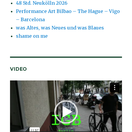
48 Std. Neukölln 2026
Performance Art Bilbao – The Hague – Vigo
– Barcelona
was Altes, was Neues und was Blaues
shame on me
VIDEO
Video-
Player