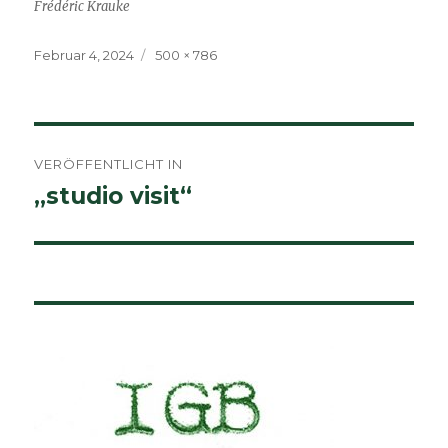
Frédéric Krauke
Veröffentlicht
Volle
Februar 4, 2024
500 × 786
am
Größe
Beitragsnavigation
VERÖFFENTLICHT IN
„studio visit“