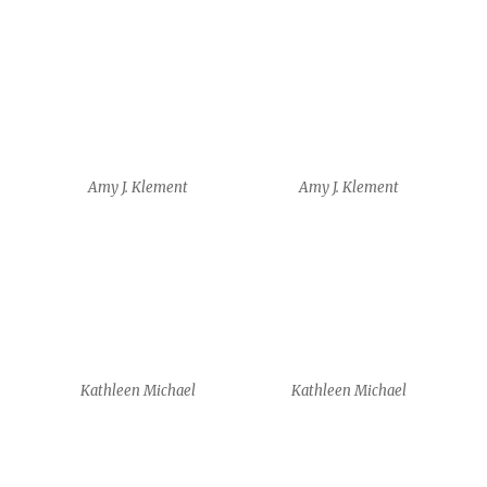
Amy J. Klement
Amy J. Klement
Kathleen Michael
Kathleen Michael
Yam Shalev
Siobhan Leddy + Benjamin
Yates
workshop – Anais Poulet
workshop – Anais Poulet