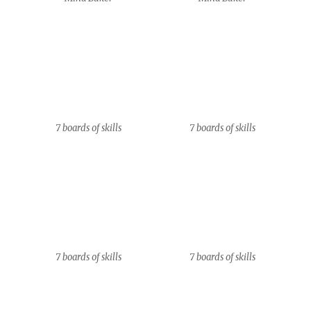
2018_Studio_360°_John_Waldro
2018_Studio_360°_John_Waldro
n
n
2018_Studio_360°_John_Waldro
2018_Studio_360°_John_Waldro
n
n
IM GRÜNEN BEREICH
Stolz präsentiert von WordPress