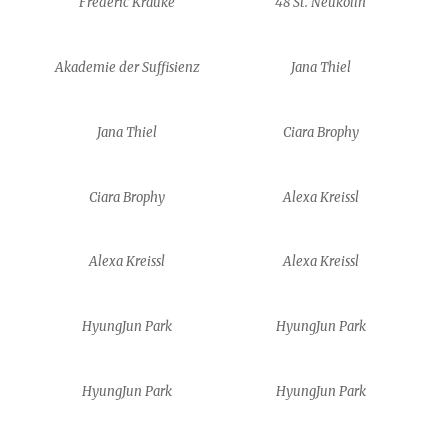
Frédéric Krauke
48 St. Neukölln
Akademie der Suffisienz
Jana Thiel
Jana Thiel
Ciara Brophy
Ciara Brophy
Alexa Kreissl
Alexa Kreissl
Alexa Kreissl
HyungJun Park
HyungJun Park
HyungJun Park
HyungJun Park