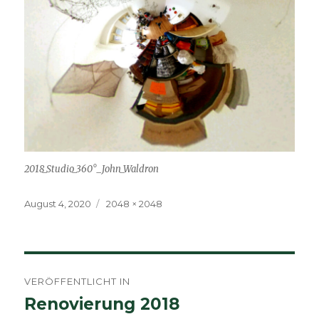
2018_Studio_360°_John_Waldron
Veröffentlicht
Volle
August 4, 2020
2048 × 2048
am
Größe
Beitragsnavigation
VERÖFFENTLICHT IN
Renovierung 2018