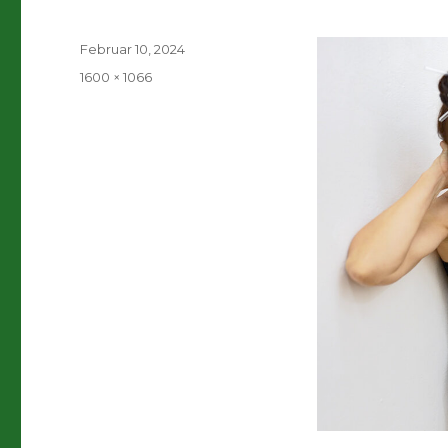
Veröffentlicht
Februar 10, 2024
am
Volle
1600 × 1066
Größe