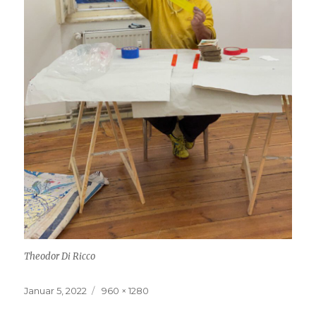
Theodor Di Ricco
Veröffentlicht
Volle
Januar 5, 2022
960 × 1280
am
Größe