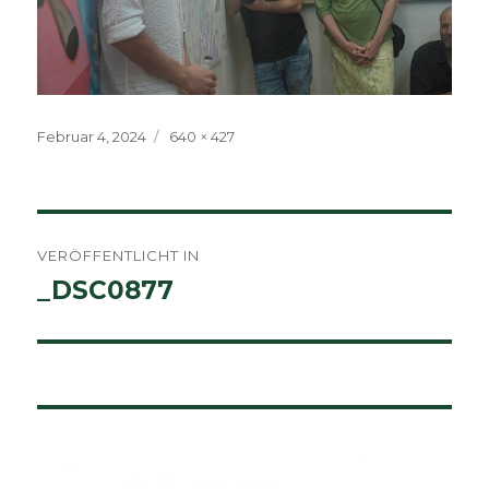
Veröffentlicht
Volle
Februar 4, 2024
640 × 427
am
Größe
Beitragsnavigation
VERÖFFENTLICHT IN
_DSC0877