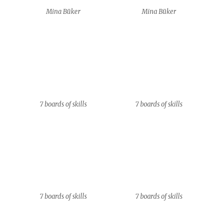
7 boards of skills
7 boards of skills
2018_Studio_360°_John_Waldro
2018_Studio_360°_John_Waldro
n
n
2018_Studio_360°_John_Waldro
2018_Studio_360°_John_Waldro
n
n