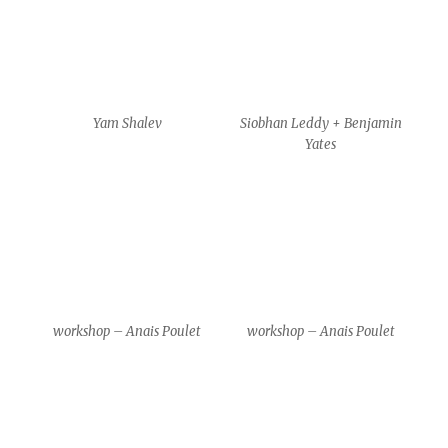
workshop – Anais Poulet
workshop – Anais Poulet
Gim Gwang Cheol & Park
Gim Gwang Cheol & Park
Kyeong Hwa
Kyeong Hwa