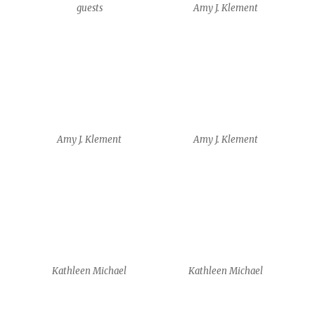
Kathleen Michael
Kathleen Michael
Yam Shalev
Siobhan Leddy + Benjamin
Yates
workshop – Anais Poulet
workshop – Anais Poulet