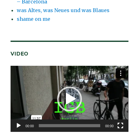
– Barcelona
was Altes, was Neues und was Blaues
shame on me
VIDEO
Video-
Player
00:00
00:00