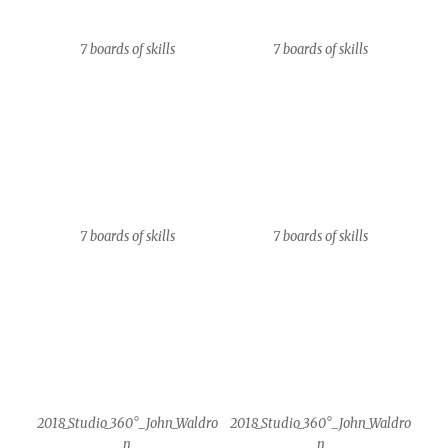
7 boards of skills
7 boards of skills
7 boards of skills
7 boards of skills
2018_Studio_360°_John_Waldro
2018_Studio_360°_John_Waldro
n
n