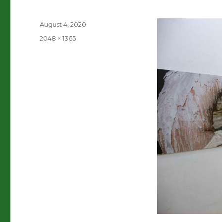
Veröffentlicht
August 4, 2020
am
Volle
2048 × 1365
Größe