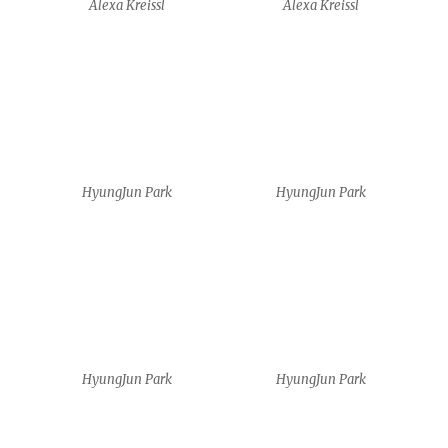
HyungJun Park
HyungJun Park
Shirin Sayarenejad
Shirin Sayarenejad
Shirin Sayarenejad
Lucas Selezio de Souza