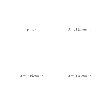
Kathleen Michael
Kathleen Michael
Yam Shalev
Siobhan Leddy + Benjamin
Yates