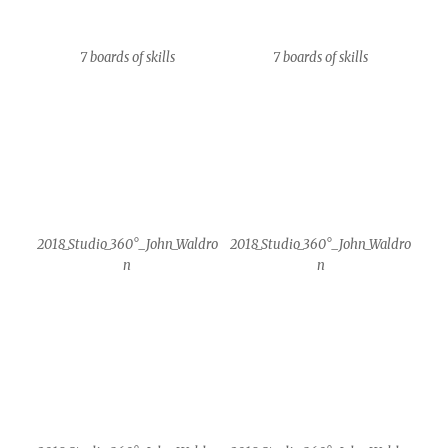
2018_Studio_360°_John_Waldro
2018_Studio_360°_John_Waldro
n
n
IM GRÜNEN BEREICH
Stolz präsentiert von WordPress