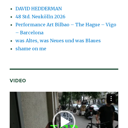
DAVID HEDDERMAN
48 Std. Neukölln 2026
Performance Art Bilbao – The Hague – Vigo
– Barcelona
was Altes, was Neues und was Blaues
shame on me
VIDEO
Video-
Player