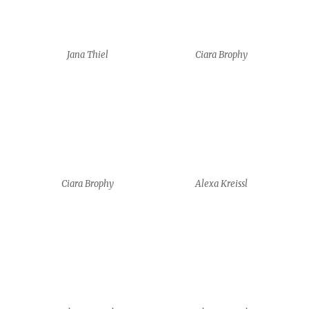
Ciara Brophy
Alexa Kreissl
Alexa Kreissl
Alexa Kreissl
HyungJun Park
HyungJun Park