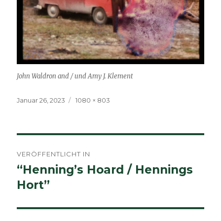
John Waldron and / und Amy J. Klement
Veröffentlicht
Volle
Januar 26, 2023
1080 × 803
am
Größe
Beitragsnavigation
VERÖFFENTLICHT IN
“Henning’s Hoard / Hennings
Hort”