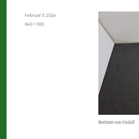
Veröffentlicht
Februar 3, 2024
am
Volle
640 × 360
Größe
Bertram von Undall