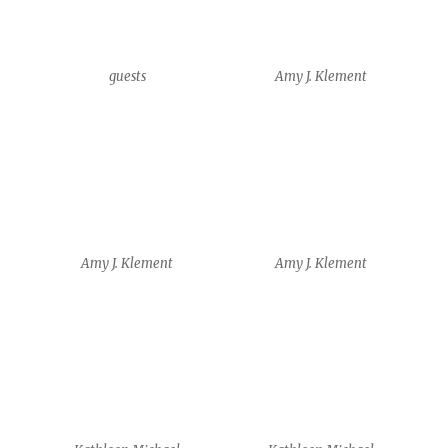
Kathleen Michael
Kathleen Michael
Yam Shalev
Siobhan Leddy + Benjamin
Yates