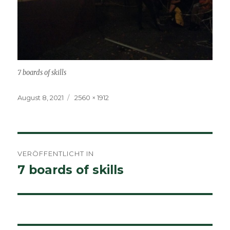
7 boards of skills
Veröffentlicht
Volle
August 8, 2021
2560 × 1912
am
Größe
Beitragsnavigation
VERÖFFENTLICHT IN
7 boards of skills