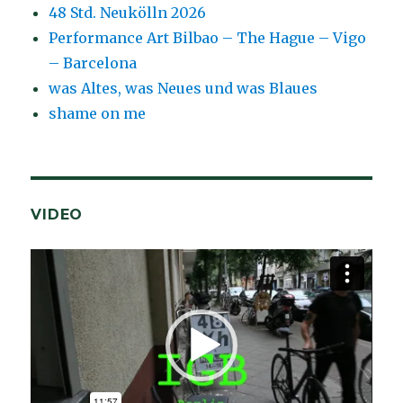
48 Std. Neukölln 2026
Performance Art Bilbao – The Hague – Vigo
– Barcelona
was Altes, was Neues und was Blaues
shame on me
VIDEO
Video-
Player