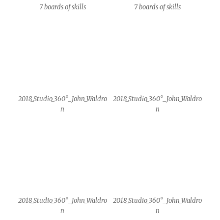
2018_Studio_360°_John_Waldro
2018_Studio_360°_John_Waldro
n
n
IM GRÜNEN BEREICH
Stolz präsentiert von WordPress