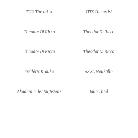
TITS The artist
TITS The artist
Theodor Di Ricco
Theodor Di Ricco
Theodor Di Ricco
Theodor Di Ricco
Frédéric Krauke
48 St. Neukölln
Akademie der Suffisienz
Jana Thiel
Jana Thiel
Ciara Brophy
Ciara Brophy
Alexa Kreissl