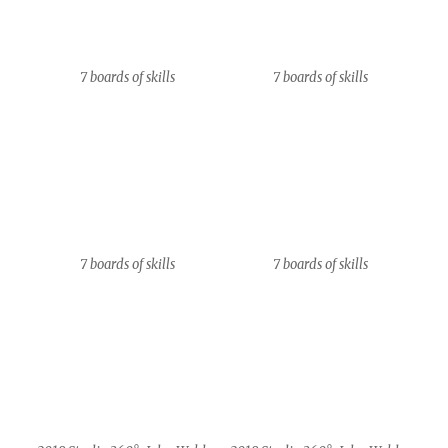
2018_Studio_360°_John_Waldro
2018_Studio_360°_John_Waldro
n
n
2018_Studio_360°_John_Waldro
2018_Studio_360°_John_Waldro
n
n
IM GRÜNEN BEREICH
Stolz präsentiert von WordPress