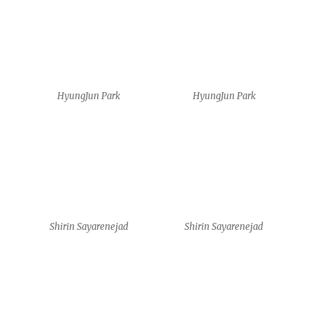
Shirin Sayarenejad
Lucas Selezio de Souza
Lucas Selezio de Souza
Lucas Selezio de Souza