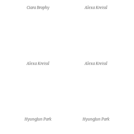
HyungJun Park
HyungJun Park
HyungJun Park
HyungJun Park
Shirin Sayarenejad
Shirin Sayarenejad