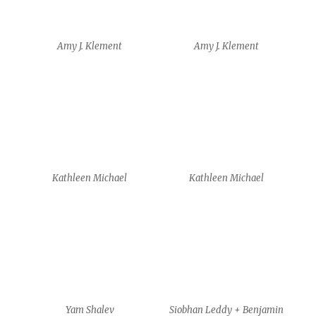
Yam Shalev
Siobhan Leddy + Benjamin
Yates
workshop – Anais Poulet
workshop – Anais Poulet