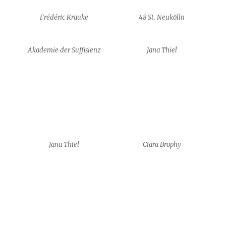
Frédéric Krauke
48 St. Neukölln
Akademie der Suffisienz
Jana Thiel
Jana Thiel
Ciara Brophy
Ciara Brophy
Alexa Kreissl
Alexa Kreissl
Alexa Kreissl